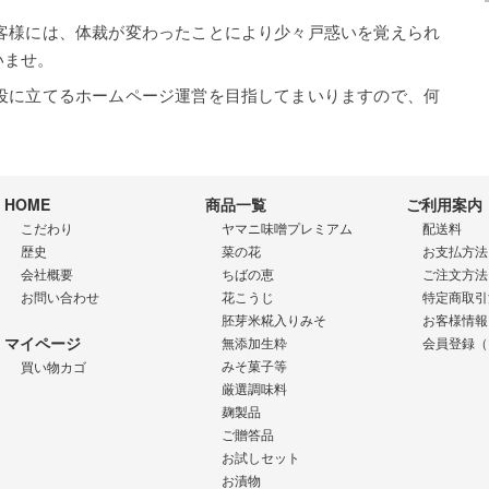
客様には、体裁が変わったことにより少々戸惑いを覚えられ
いませ。
役に立てるホームページ運営を目指してまいりますので、何
HOME
商品一覧
ご利用案内
こだわり
ヤマニ味噌プレミアム
配送料
歴史
菜の花
お支払方法
会社概要
ちばの恵
ご注文方法
お問い合わせ
花こうじ
特定商取引
胚芽米糀入りみそ
お客様情報
マイページ
無添加生粋
会員登録（
みそ菓子等
買い物カゴ
厳選調味料
麹製品
ご贈答品
お試しセット
お漬物