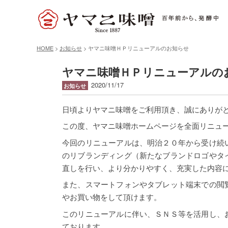
HOME
>
お知らせ
>
ヤマニ味噌ＨＰリニューアルのお知らせ
ヤマニ味噌ＨＰリニューアルの
2020/11/17
お知らせ
日頃よりヤマニ味噌をご利用頂き、誠にありが
この度、ヤマニ味噌ホームページを全面リニュ
今回のリニューアルは、明治２０年から受け続
のリブランディング（新たなブランドロゴやタ
直しを行い、より分かりやすく、充実した内容
また、スマートフォンやタブレット端末での閲
やお買い物をして頂けます。
このリニューアルに伴い、ＳＮＳ等を活用し、
ております。