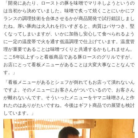
「開発にあたり、ローストの豚を味噌でマリネしようというの
は当初から決めていました。
味噌で炙って焼くことにいかにフ
ランスの調理技術を合体させるかが商品開発で試行錯誤しまし
たね。
厚い豚肉は火入れを行いすぎると、肉質はパサつき、堅
くなってしまいますが、いかに加熱し安心して食べられるよう
に一定の温度帯で火を通す低温調理で仕上げています。
温度管
理が重要であることは味噌づくりと共通するかもしれません。
ここ5年以上ずっと看板商品である豚ロースのグリルですが、
お店にとって看板メニューがあることは大変大事なことなんで
す。」
「看板メニューがあるとシェフが倒れてもお店って潰れないん
ですよ。
そのメニューにお客さんがついているので、お客さん
が離れないんです。
そういったメニューをヤマニ味噌さんと作
れたのはありがたいですね。
今後はギフト商品での展望も検討
しています。」