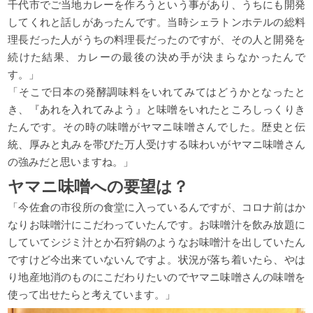
千代市でご当地カレーを作ろうという事があり、うちにも開発
してくれと話しがあったんです。当時シェラトンホテルの総料
理長だった人がうちの料理長だったのですが、その人と開発を
続けた結果、カレーの最後の決め手が決まらなかったんで
す。」
「そこで日本の発酵調味料をいれてみてはどうかとなったと
き、『あれを入れてみよう』と味噌をいれたところしっくりき
たんです。その時の味噌がヤマニ味噌さんでした。歴史と伝
統、厚みと丸みを帯びた万人受けする味わいがヤマニ味噌さん
の強みだと思いますね。」
ヤマニ味噌への要望は？
「今佐倉の市役所の食堂に入っているんですが、コロナ前はか
なりお味噌汁にこだわっていたんです。お味噌汁を飲み放題に
していてシジミ汁とか石狩鍋のようなお味噌汁を出していたん
ですけど今出来ていないんですよ。状況が落ち着いたら、やは
り地産地消のものにこだわりたいのでヤマニ味噌さんの味噌を
使って出せたらと考えています。」