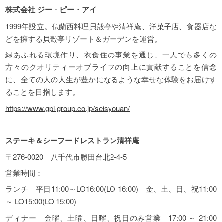
株式会社 ジー・ピー・アイ
1999年設立。仏蘭西料理貝殻亭や清祥庵、洋菓子店、食器店な
どを擁する貝殻亭リゾート＆ガーデンを運営。
緑あふれる環境作り、衣食住の事業を通じ、一人でも多くの
方々のクオリティーオブライフの向上に貢献することを信念
に、全ての人の人生が豊かになるような幸せな体験をお届けす
ることを目指します。
https://www.gpi-group.co.jp/seisyouan/
ステーキ＆シーフードレストラン清祥庵
〒276-0020 八千代市勝田台北2-4-5
営業時間：
ランチ 平日11:00～LO16:00(LO 16:00) 金、土、日、祝11:00
～ LO15:00(LO 15:00)
ディナー 金曜、土曜、日曜、祝日のみ営業 17:00 ～ 21:00