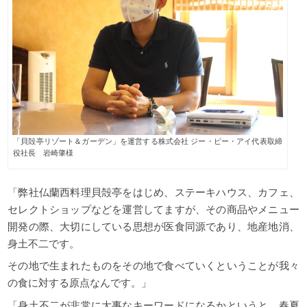
「貝殻亭リゾート＆ガーデン」を運営する株式会社 ジー・ピー・アイ代表取締
役社長 岩崎肇様
「弊社仏蘭西料理貝殻亭をはじめ、ステーキハウス、カフェ、
セレクトショップなどを運営してますが、その商品やメニュー
開発の際、大切にしている思想が医食同源であり、地産地消、
身土不二です。
その地で生まれたものをその地で食べていくということが我々
の食に対する原点なんです。」
「身土不二が非常に大事なキーワードになるかというと、春夏